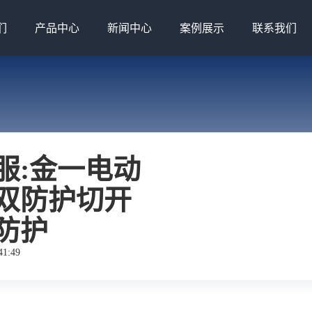
们
产品中心
新闻中心
案例展示
联系我们
服:金一电动
双防护切开
防护
1:49