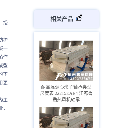
相关产品
，授
防护
板一
落作
成型
的下
用更
耐高温调心滚子轴承类型
尺度表 22215EAE4 江苏鲁
岳热风机轴承
为主
业，