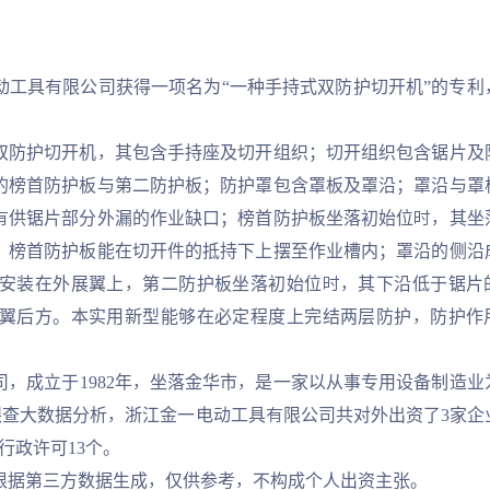
具有限公司获得一项名为“一种手持式双防护切开机”的专利
。
防护切开机，其包含手持座及切开组织；切开组织包含锯片及
的榜首防护板与第二防护板；防护罩包含罩板及罩沿；罩沿与罩
有供锯片部分外漏的作业缺口；榜首防护板坐落初始位时，其坐
，榜首防护板能在切开件的抵持下上摆至作业槽内；罩沿的侧沿
安装在外展翼上，第二防护板坐落初始位时，其下沿低于锯片
翼后方。本实用新型能够在必定程度上完结两层防护，防护作
成立于1982年，坐落金华市，是一家以从事专用设备制造业
天眼查大数据分析，浙江金一电动工具有限公司共对外出资了3家企
行政许可13个。
据第三方数据生成，仅供参考，不构成个人出资主张。