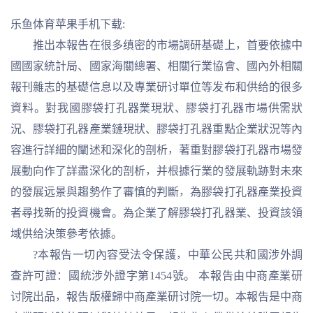
乐鱼体育苹果手机下载:
推出本報告在很多缜密的市場調研基礎上，首要依據中
國國家統計局、國家海關總署、相關行業協會、國內外相關
報刊雜志的基礎信息以及專業研讨單位等发布和供给的很多
資料。對我國膠袋打孔器業現狀、膠袋打孔器市場供需狀
況、膠袋打孔器產業鏈現狀、膠袋打孔器重點企業狀況等內
容進行詳細的闡述和深化的剖析，著重對膠袋打孔器市場發
展動向作了詳盡深化的剖析，并根據行業的發展軌跡對未來
的發展远景與趨勢作了審慎的判斷，為膠袋打孔器產業投資
者尋找新的投資機會。為企業了解膠袋打孔器業、投資該領
域供给決策參考依據。
?本報告一切內容受法令保護，中華公民共和國涉外調
查許可證：國統涉外證字第1454號。 本報告由中商產業研
讨院出品，報告版權歸中商產業研讨院一切。本報告是中商