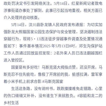
政处罚决定书引发网络关注。5月14日，红星新闻记者致电
涉事街道办事处了解到，此事已引起当地重视，相关方面已
介入处理并启动核查。
5月14日，汶川县卧龙镇人民政府发布通报：为切实加
强卧龙大熊猫国家公园生态保护与安全管理，坚决遏制违法
穿越行为，现将5・13违法徒步穿越事件调查及处置情况通
报如下：事件基本情况2025 年5月13日8时，邓生沟保护站
工作人员通过回放监控发现：2名外来人员已违法翻越围栏
进入管控区。
国宴是有多好吃！马斯克竖大拇指点赞，还没开席，马
斯克忍不住先偷吃，像极了开席前的我，偷感拉满，雷军拿
着小米手机上前求合影 #马斯克国宴
生活这条路，没有说明书，跌跌撞撞难免走错路，心里
的伤口缝缝又补补，没有谁生下来就胜负。#容姐和龙二的
乡村生活