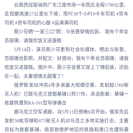
云南西双版纳到广东江南市场一车西瓜全程1700公里，
走昆磨高速27公里长下坡，限时30个小时#卡车司机 #货车
司机 #货车司机的心酸 #运满满司机
蔡少芬晒“一家三口”照：与张晋穿情侣装， 我有个乖女
苏丽珊，请我吃饭又送蛋糕
5月14日，演员蔡少芬更新社会化媒体，晒出与张晋、
苏丽珊合影照，并配文：好感动，我有个乖女苏丽珊，请我
吃饭又送蛋糕。图片中，蔡少芬张晋又穿上了情侣装，还贴
在一起，夫妻感情太甜蜜了！
俄罗斯发动冲突4年多来最大规模空袭，发射超1560架
无人机！已致乌克兰首都基辅12死57伤，泽连斯基：基辅一
栋建筑遭到Kh-101型导弹袭击
据乌克兰空军通报，自5月13日傍晚6点开始，俄军先后
发射56枚导弹和675架无人机对乌克兰多地实施打击，主要
目标为首都基辅，南部敖德萨地区的铁路和港口也遭到袭