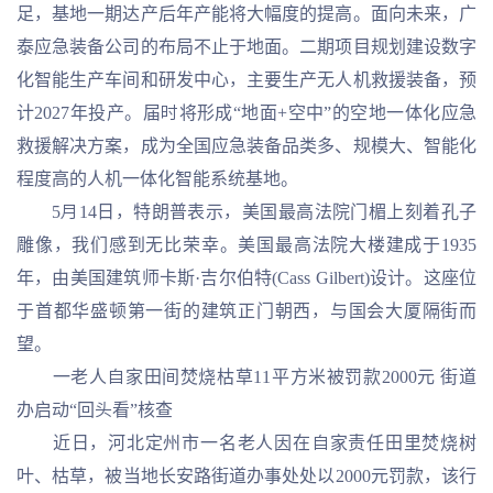
足，基地一期达产后年产能将大幅度的提高。面向未来，广
泰应急装备公司的布局不止于地面。二期项目规划建设数字
化智能生产车间和研发中心，主要生产无人机救援装备，预
计2027年投产。届时将形成“地面+空中”的空地一体化应急
救援解决方案，成为全国应急装备品类多、规模大、智能化
程度高的人机一体化智能系统基地。
5月14日，特朗普表示，美国最高法院门楣上刻着孔子
雕像，我们感到无比荣幸。美国最高法院大楼建成于1935
年，由美国建筑师卡斯·吉尔伯特(Cass Gilbert)设计。这座位
于首都华盛顿第一街的建筑正门朝西，与国会大厦隔街而
望。
一老人自家田间焚烧枯草11平方米被罚款2000元 街道
办启动“回头看”核查
近日，河北定州市一名老人因在自家责任田里焚烧树
叶、枯草，被当地长安路街道办事处处以2000元罚款，该行