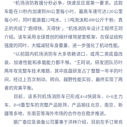
“机场消防救援分秒必争，快速反应是第一要求。这款
车能在33秒内加速到80公里每小时，最高车速可达120公里
每小时，同时能装载12吨水、1.5吨泡沫和490公斤干粉，真
正的完成了‘跑得快、灭得快’。”机场消防车设计工程师王珂
介绍。该车采用全球首创的碳纤维驾驶室框架，在保证结构
强度的同时，大幅减轻车身重量，进一步强化了机动性能。
“以前国内机场消防车大多依赖进口，或用二类底盘改
装，加速性能和承载能力都不够。”王珂说。研发团队历时
两年攻克整车技术难题，其中底盘研发占了整整一年半的时
间，经过上百次制动、转向、越野性能实验，最终实现了两
者的完美平衡。
目前，该系列机场消防车已形成4×4快调车、6×6主力
车、8×8重型车的完整产品矩阵，产品销往北京、南京、新
疆等多地，东南亚等海外市场的合作也在稳步推进。
据广泰应急装备公司董事于洪林介绍，目前在手订单充