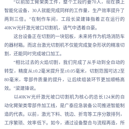
“以前加工臂架类工件，整个工段约要70人，现在换上
智能化设备，30人就能完成同样的工作量，生产效率提升了
两到三倍。”在制作车间，工段长梁建锋指着正在运行的
40KW光纤激光坡口切割机，语气中透着自豪。
这台设备正在切割的一块铝板，未来将作为机场消防车
的器材箱。而这台激光切割机不仅能完成复杂形状的精准切
割，还能同时完成坡口加工。
“相比过去的火焰切割，我们完成了从手动到全自动的
转型，精度从±0.2毫米提升至±0.05毫米，切割范围可达2至
80毫米，零部件质量的提升，让后续组装环节更加顺畅高
效。”梁建锋说。
以40KW光纤激光坡口切割机为核心的总长124米的自
动化臂架类零部件加工线，是广泰应急装备公司推进智能制
造的代表。以前，激光下料、铣边、折弯等工序分散排列，
工序繁琐、效率低下。如今，通过设备整合与流程再造，所