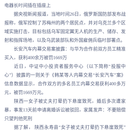
电器长时间插在插座上
据央视新闻报道，当地时间26日，俄罗斯国防部发布战
报称，俄军控制了苏梅州的两个居民点，并对乌克兰多个区
域实施打击，目标包括乌军固定翼无人机的生产、储存、发
射和指挥场地，以及乌武装部队和外国雇佣兵临时部署点。
长安汽车内幕交易案披露：与华为合作前双方员工精准
买入，获利400余万被罚1669万
近日，中证中小投资者服务中心（以下简称“投服中
心”）披露的一则关于《韩某等人内幕交易“长安汽车”案》
信息数据显示，合作双方的多名员工内幕交易获利400多万
元，被罚1669万元。
陕西一女子被丈夫打晕扔下悬崖致死，婚后多次遭家
暴，事发13天前申请离婚诉讼被驳回，家属发声：不要赔偿
只望判他死刑
据了解， 陕西永寿县“女子被丈夫打晕扔下悬崖致死”