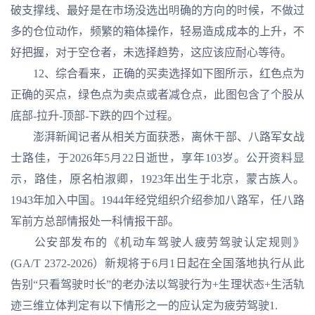
破支撑线、最好是在市场没选出明确的方向的时候，不做过
多的仓位动作，频繁的箱体操作，轻易造成成本的上升，不
好把握，对于空仓者，未选择趋势，这应该应耐心等待。
12、综合看来，正确的买卖选择如下图所示，红色点为
正确的买点，绿色点为卖点或者减仓点，此图包含了个股从
底部-拉升-顶部-下跌的四个过程。
澎湃新闻记者从相关方面获悉，离休干部、八路军女战
士路佳，于2026年5月22日逝世，享年103岁。公开资料显
示，路佳，原名柏淑卿，1923年出生于北京，蒙古族人。
1943年加入中国。1944年经党组织介绍参加八路军，任八路
军前方总部情报处一科情报干部。
公安部发布的《机动车驾驶人疲劳驾驶认定规则》
(GA/T 2372-2026）新规将于6月1日起在全国落地执行从此
告别“只看驾驶时长”的老办法以驾驶行为+生理状态+生活轨
迹三维立体判定有以下情形之一的应认定为疲劳驾驶1.