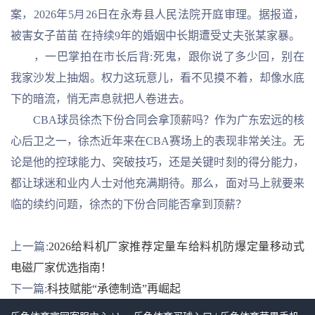
案，2026年5月26日在永寿县人民法院开庭审理。据报道，
被害女子苗苗 在持续9年的婚姻中长期遭受丈夫张某家暴。
，一巴掌拍在市长后背:死鬼，跟你说了多少回，别在
我家沙发上抽烟。权力这玩意儿，看不见摸不着，却像水底
下的暗流，悄无声息就把人卷进去。
CBA球员徐杰下份合同会拿顶薪吗？作为广东宏远的核
心后卫之一，徐杰近年来在CBA赛场上的表现非常关注。无
论是他的控球能力、突破技巧，还是关键时刻的得分能力，
都让球迷和业内人士对他充满期待。那么，面对马上就要来
临的续约问题，徐杰的下份合同能否拿到顶薪？
上一篇:
2026给料机厂家推荐定量车给料机防爆定量移动式
电磁厂家优选指南！
下一篇:
科技赋能“承德制造”再崛起