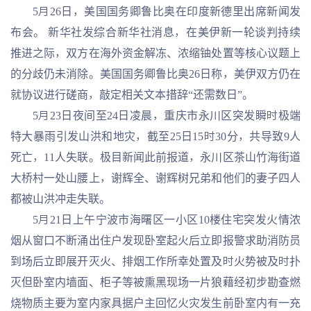
5月26日，美国国务卿鲁比奥在印度新德里出席新闻发
布会。 新华社发综合新华社消息，在美伊新一轮谈判持续
推进之际，双方在海外资金解冻、浓缩铀处置等核心议题上
的分歧仍未消除。美国国务卿鲁比奥26日称，美伊双方仍在
就协议进行磋商，敲定相关文本措辞“还需数日”。
5月23日夜间至24日凌晨，重庆市永川区突发瞬时极端
特大暴雨引发山洪和地灾，截至25日15时30分，共导致9人
死亡，11人失联。极目新闻此前报道，永川区茶山竹海街道
大桥村一处山腰上，谢辉全、谢辉树兄弟和他们的妻子四人
都被山洪冲走失联。
5月21日上午宁波市海曙区一小区10楼住宅突发火情浓
烟从窗口不断涌出住户发现卧室起火后立即报警求助消防员
到场后立即展开灭火、排烟工作所幸处置及时火势被及时扑
灭但卧室内墙面、柜子等被熏黑现场一片狼藉经初步勘查燃
烧物质主要为室内家具据户主回忆火灾发生前卧室内有一充