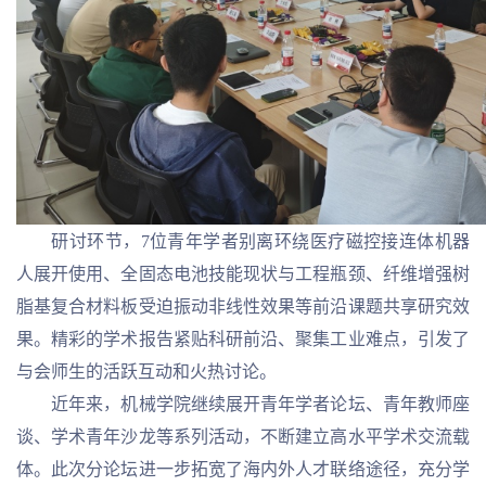
研讨环节，7位青年学者别离环绕医疗磁控接连体机器
人展开使用、全固态电池技能现状与工程瓶颈、纤维增强树
脂基复合材料板受迫振动非线性效果等前沿课题共享研究效
果。精彩的学术报告紧贴科研前沿、聚集工业难点，引发了
与会师生的活跃互动和火热讨论。
近年来，机械学院继续展开青年学者论坛、青年教师座
谈、学术青年沙龙等系列活动，不断建立高水平学术交流载
体。此次分论坛进一步拓宽了海内外人才联络途径，充分学