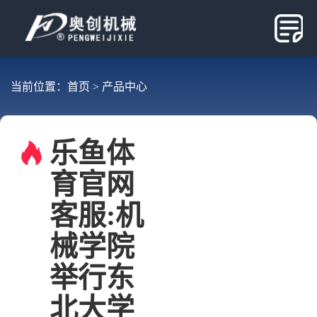
当前位置：
首页
>
产品中心
乐鱼体
育官网
客服:机
械学院
举行东
北大学