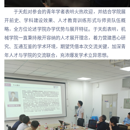
于天彪对参会的青年学者表明火热欢迎，并结合学院展
开前史、学科建设效果、人才教育训练形式与师资队伍概
略，全方位论述学院办学优势与展开特征。于天彪表明，机
械学院一直秉持敞开容纳的人才展开理念，着力营建悉心研
究、互通互鉴的学术环境，期望凭借本次交流关键，加深青
年人才与学院的交流联合，充沛爆发学术立异思想。