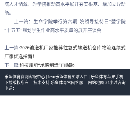
院人才储藏，为学院推动高水平展开夯实根基、增加立异动
能。
上一篇：生命学院举行第六期“院领导接待日”暨学院
“十五五”规划学生作业高水平质量的展开座谈会
上一篇:
2026输送机厂家推荐往复式输送机仓库物流连续式
厂家优选指南！
下一篇:
科技赋能“承德制造”再崛起
乐鱼体育官网客服中心 | leyu乐鱼体育买球入口 | 乐鱼体育苹果手机
下载
版权所有
技术支持:
乐鱼体育官网客服
网站地图
24小时咨询
电话：