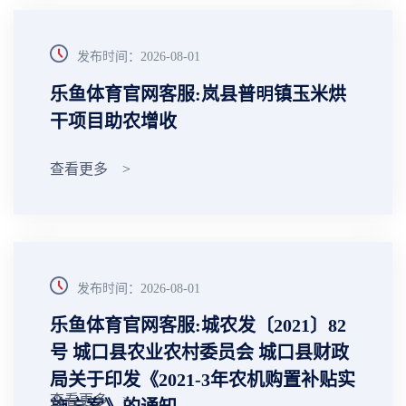
发布时间：2026-08-01
乐鱼体育官网客服:岚县普明镇玉米烘
干项目助农增收
查看更多 >
发布时间：2026-08-01
乐鱼体育官网客服:城农发〔2021〕82
号 城口县农业农村委员会 城口县财政
局关于印发《2021-3年农机购置补贴实
查看更多 >
施方案》的通知