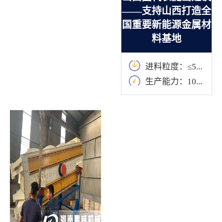
——支持山西打造全
国重要新能源金属材
料基地
进料粒度：≤50mm
生产能力：10-300t