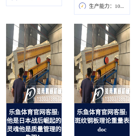
生产能力：10-300t
乐鱼体育官网客服:
乐鱼体育官网客服:
他是日本战后崛起的
斑纹钢板理论重量表
灵魂他是质量管理的
doc