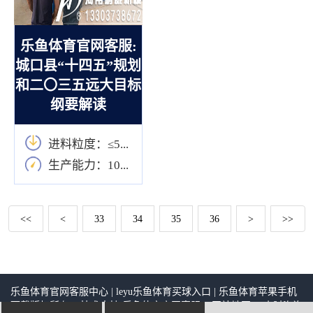
乐鱼体育官网客服:
城口县“十四五”规划
和二〇三五远大目标
纲要解读
进料粒度：≤50mm
生产能力：10-300t
<<
<
33
34
35
36
>
>>
乐鱼体育官网客服中心 | leyu乐鱼体育买球入口 | 乐鱼体育苹果手机
下载
版权所有
技术支持:
乐鱼体育官网客服
网站地图
24小时咨询